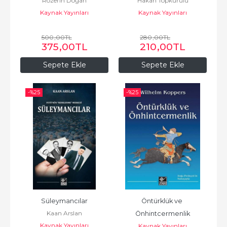
Rozerin Doğan
Hakan Topkurulu
Kaynak Yayınları
Kaynak Yayınları
500
,00
TL
280
,00
TL
375
,00
TL
210
,00
TL
Sepete Ekle
Sepete Ekle
-%
25
-%
25
Süleymancılar
Öntürklük ve 
Kaan Arslan
Önhintcermenlik
Kaynak Yayınları
Kaynak Yayınları