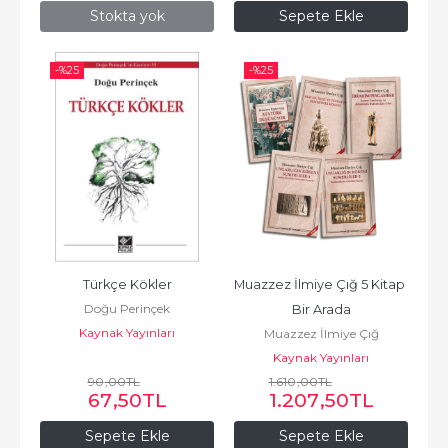
Stokta yok
Sepete Ekle
-%
25
-%
25
Türkçe Kökler
Muazzez İlmiye Çığ 5 Kitap 
Doğu Perinçek
Bir Arada
Kaynak Yayınları
Muazzez İlmiye Çığ
Kaynak Yayınları
90
,00
TL
1.610
,00
TL
67
,50
TL
1.207
,50
TL
Sepete Ekle
Sepete Ekle