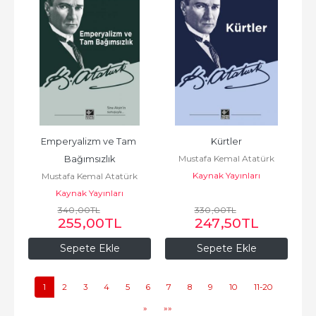
Emperyalizm ve Tam 
Kürtler
Mustafa Kemal Atatürk
Bağımsızlık
Kaynak Yayınları
Mustafa Kemal Atatürk
Kaynak Yayınları
340
,00
TL
330
,00
TL
255
,00
TL
247
,50
TL
Sepete Ekle
Sepete Ekle
1
2
3
4
5
6
7
8
9
10
11-20
»
»»