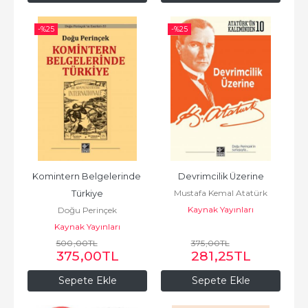
-%
25
-%
25
Komintern Belgelerinde 
Devrimcilik Üzerine
Mustafa Kemal Atatürk
Türkiye
Kaynak Yayınları
Doğu Perinçek
Kaynak Yayınları
500
,00
TL
375
,00
TL
375
,00
TL
281
,25
TL
Sepete Ekle
Sepete Ekle