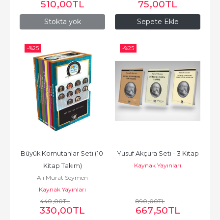
510
,00
TL
75
,00
TL
Stokta yok
Sepete Ekle
-%
25
-%
25
Büyük Komutanlar Seti (10 
Yusuf Akçura Seti - 3 Kitap
Kaynak Yayınları
Kitap Takım)
Ali Murat Seymen
Kaynak Yayınları
440
,00
TL
890
,00
TL
330
,00
TL
667
,50
TL