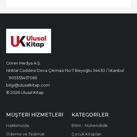
Görev Medya A.Ş.
İstiklal Caddesi Deva Çıkmazı No:7 Beyoğlu 34430 / İstanbul
905355457065
bilgi@ulusalkitap.com
© 2026 Ulusal Kitap
MÜŞTERI HIZMETLERI
KATEGORILER
Hakkımızda
Bilim - Mühendislik
Ödeme ve Teslimat
Çocuk Kitapları