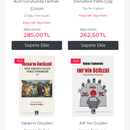
Kürt Sorununda Tarihsel 
Denizlerin Fethi Çağı
Tevfik Kadan
Çözüm
Kaynak Yayınları
Doğu Perinçek
Kaynak Yayınları
380
,00
TL
350
,00
TL
285
,00
TL
262
,50
TL
Sepete Ekle
Sepete Ekle
-%
25
-%
25
Vatan'ın Öncüleri
IMF'nin Öcüleri