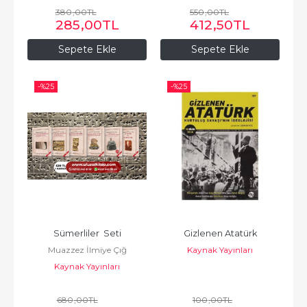
380
,00
TL
550
,00
TL
285
,00
TL
412
,50
TL
Sepete Ekle
Sepete Ekle
-%
25
-%
25
Sümerliler  Seti
Gizlenen Atatürk
Muazzez İlmiye Çığ
Kaynak Yayınları
Kaynak Yayınları
680
,00
TL
100
,00
TL