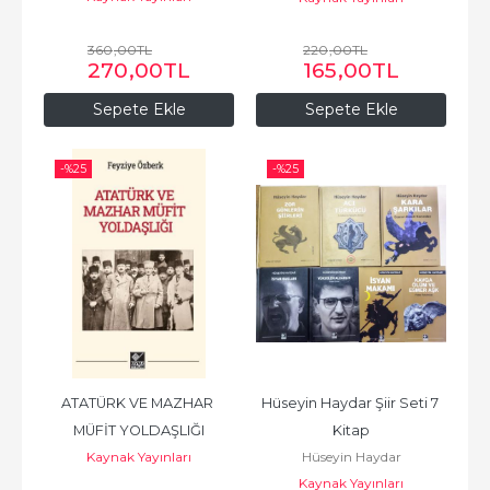
360
,00
TL
220
,00
TL
270
,00
TL
165
,00
TL
Sepete Ekle
Sepete Ekle
-%
25
-%
25
ATATÜRK VE MAZHAR 
Hüseyin Haydar Şiir Seti 7 
MÜFİT YOLDAŞLIĞI
Kitap
Kaynak Yayınları
Hüseyin Haydar
Kaynak Yayınları