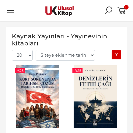
0
Kaynak Yayınları - Yayınevinin
kitapları
-%
25
-%
25