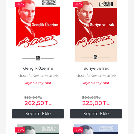
-%
25
-%
25
Gençlik Üzerine
Suriye ve Irak
Mustafa Kemal Atatürk
Mustafa Kemal Atatürk
Kaynak Yayınları
Kaynak Yayınları
350
,00
TL
300
,00
TL
262
,50
TL
225
,00
TL
Sepete Ekle
Sepete Ekle
-%
25
-%
25